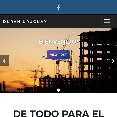
DURAN URUGUAY
T
BIENVENIDO!
o
VIEW POST
g
g
DE TODO PARA EL